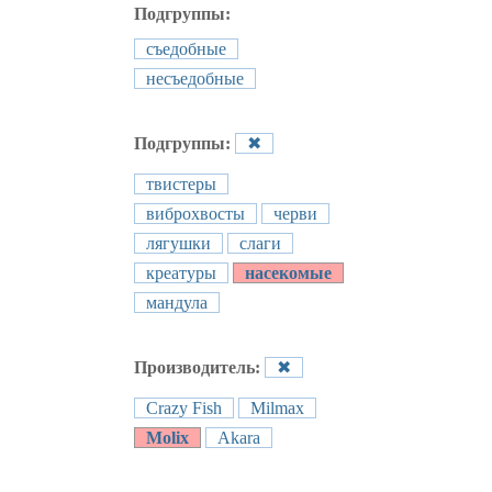
Подгруппы:
съедобные
несъедобные
Подгруппы:
✖
твистеры
виброхвосты
черви
лягушки
слаги
креатуры
насекомые
мандула
Производитель:
✖
Crazy Fish
Milmax
Molix
Akara