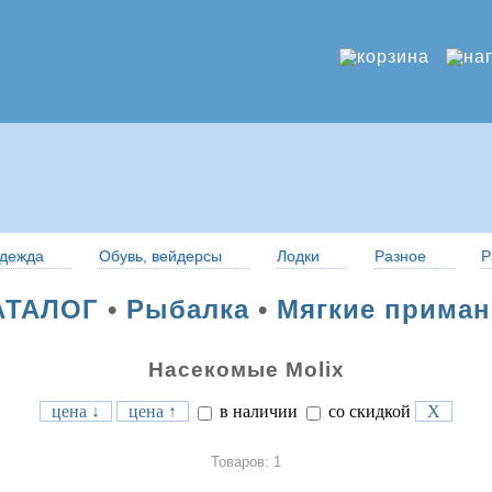
дежда
Обувь, вейдерсы
Лодки
Разное
Р
АТАЛОГ
•
Рыбалка
•
Мягкие приман
Насекомые Molix
цена ↓
цена ↑
в наличии
со скидкой
X
Товаров: 1