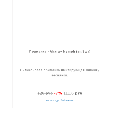
Приманка «Akara» Nymph (уп/8шт)
Силиконовая приманка имитирующая личинку
веснянки.
120 руб
-7%
111.6 руб
со склада Робинзон