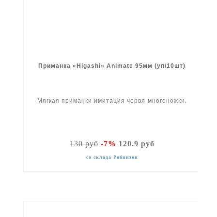
Приманка «Higashi» Animate 95мм (уп/10шт)
Мягкая приманки имитация червя-многоножки.
130 руб
-7%
120.9 руб
со склада Робинзон