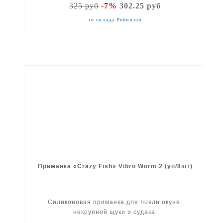
325 руб
-7%
302.25 руб
со склада Робинзон
Приманка «Crazy Fish» Vibro Worm 2 (уп/8шт)
Силиконовая приманка для ловли окуня,
некрупной щуки и судака.