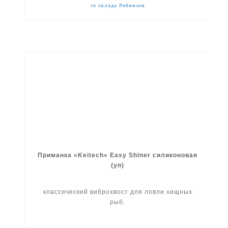
со склада Робинзон
Приманка «Keitech» Easy Shiner силиконовая
(уп)
классический виброхвост для ловли хищных
рыб.