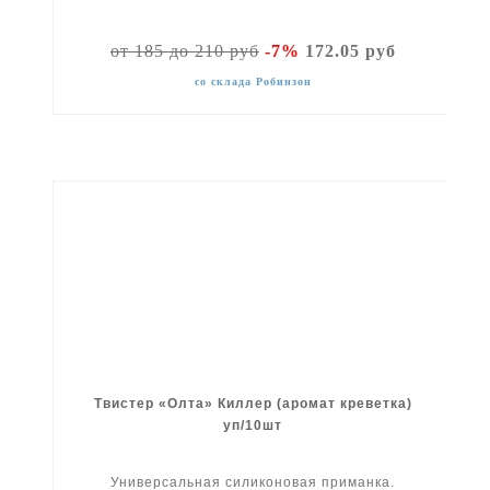
от 185 до 210 руб
-7%
172.05 руб
со склада Робинзон
Твистер «Олта» Киллер (аромат креветка)
уп/10шт
Универсальная силиконовая приманка.