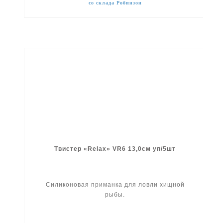
со склада Робинзон
Твистер «Relax» VR6 13,0см уп/5шт
Силиконовая приманка для ловли хищной
рыбы.