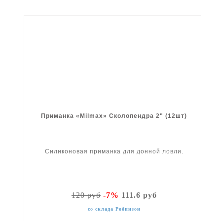
Приманка «Milmax» Сколопендра 2" (12шт)
Силиконовая приманка для донной ловли.
120 руб
-7%
111.6 руб
со склада Робинзон