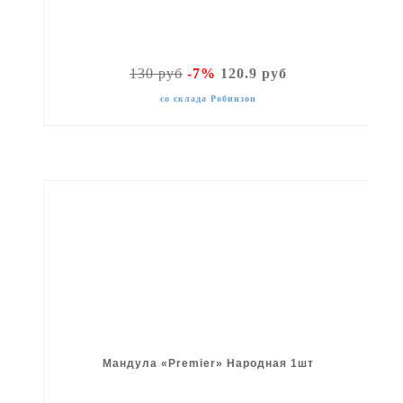
130 руб
-7%
120.9 руб
со склада Робинзон
Мандула «Premier» Народная 1шт