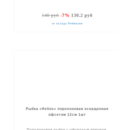
140 руб
-7%
130.2 руб
со склада Робинзон
Рыбка «Helios» поролоновая оснащенная
офсетом 12см 1шт
Поролоновая рыбка с офсетным крючком.