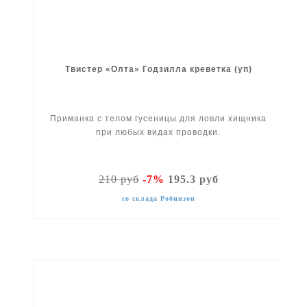
Твистер «Олта» Годзилла креветка (уп)
Приманка с телом гусеницы для ловли хищника
при любых видах проводки.
210 руб
-7%
195.3 руб
со склада Робинзон