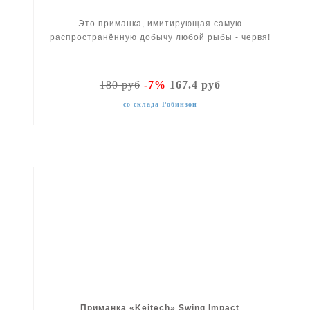
Это приманка, имитирующая самую
распространённую добычу любой рыбы - червя!
180 руб
-7%
167.4 руб
со склада Робинзон
Приманка «Keitech» Swing Impact