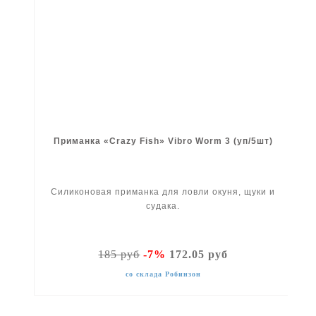
Приманка «Crazy Fish» Vibro Worm 3 (уп/5шт)
Силиконовая приманка для ловли окуня, щуки и
судака.
185 руб
-7%
172.05 руб
со склада Робинзон