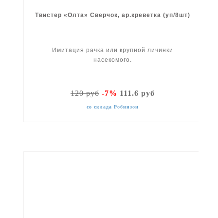
Твистер «Олта» Сверчок, ар.креветка (уп/8шт)
Имитация рачка или крупной личинки
насекомого.
120 руб
-7%
111.6 руб
со склада Робинзон