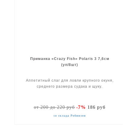
Приманка «Crazy Fish» Polaris 3 7,6см
(уп/8шт)
Аппетитный слаг для ловли крупного окуня,
среднего размера судака и щуку.
от 200 до 220 руб
-7%
186 руб
со склада Робинзон