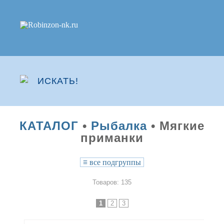
КАТАЛОГ
•
Рыбалка
• Мягкие
приманки
≡
все подгруппы
Товаров: 135
1
2
3