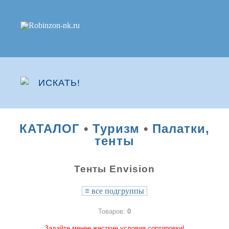
КАТАЛОГ
•
Туризм
•
Палатки,
тенты
Тенты Envision
≡
все подгруппы
Товаров:
0
Задайте менее жесткие условия сортировки!