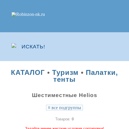
КАТАЛОГ
•
Туризм
•
Палатки,
тенты
Шестиместные Helios
≡
все подгруппы
Товаров:
0
Задайте менее жесткие условия сортировки!