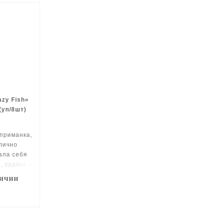
zy Fish»
 (уп/8шт)
приманка,
лично
ала себя
, судака и
личии