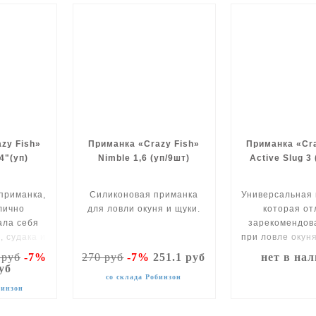
zy Fish»
Приманка «Crazy Fish»
Приманка «Cra
4"(уп)
Nimble 1,6 (уп/9шт)
Active Slug 3
приманка,
Силиконовая приманка
Универсальная 
лично
для ловли окуня и щуки.
которая от
ала себя
зарекомендов
, судака и
при ловле окуня
щуки.
 руб
-7%
270 руб
-7%
251.1 руб
нет в на
руб
со склада Робинзон
бинзон