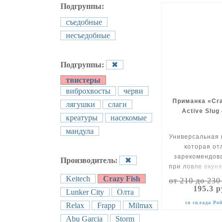
Подгруппы:
съедобные
несъедобные
Подгруппы:
✖
твистеры
виброхвосты
черви
Приманка «Cra
лягушки
слаги
Active Slug 
креатуры
насекомые
мандула
Универсальная 
которая от
зарекомендов
Производитель:
✖
при ловле окуня
щуки!
Keitech
Crazy Fish
от 210 до 230
195.3 
Lunker City
Олта
со склада Ро
Relax
Frapp
Milmax
Abu Garcia
Storm