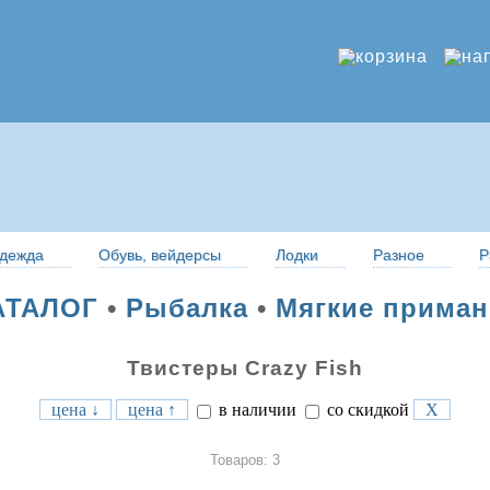
дежда
Обувь, вейдерсы
Лодки
Разное
Р
АТАЛОГ
•
Рыбалка
•
Мягкие приман
Твистеры Crazy Fish
цена ↓
цена ↑
в наличии
со скидкой
X
Товаров: 3