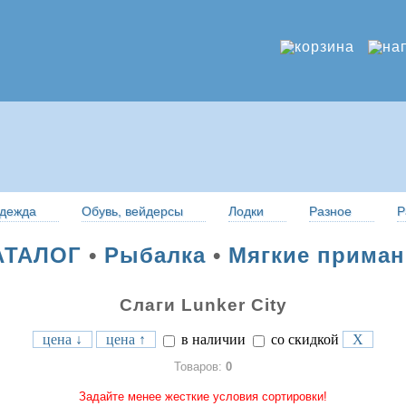
дежда
Обувь, вейдерсы
Лодки
Разное
Р
АТАЛОГ
•
Рыбалка
•
Мягкие приман
Слаги Lunker City
цена ↓
цена ↑
в наличии
со скидкой
X
Товаров:
0
Задайте менее жесткие условия сортировки!