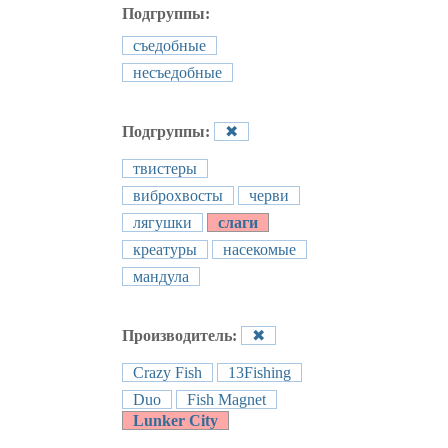
Подгруппы:
съедобные
несъедобные
Подгруппы:
✖
твистеры
виброхвосты
черви
лягушки
слаги
креатуры
насекомые
мандула
Производитель:
✖
Crazy Fish
13Fishing
Duo
Fish Magnet
Lunker City