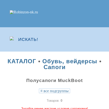
КАТАЛОГ
•
Обувь, вейдерсы
•
Сапоги
Полусапоги MuckBoot
≡
все подгруппы
Товаров:
0
Задайте менее жесткие условия сортировки!