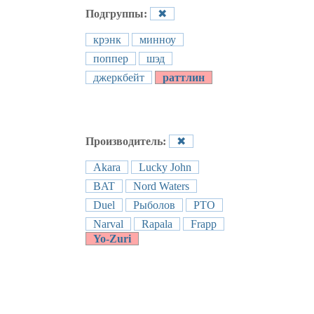
Подгруппы:
✖
крэнк
минноу
поппер
шэд
джеркбейт
раттлин
Производитель:
✖
Akara
Lucky John
BAT
Nord Waters
Duel
Рыболов
РТО
Narval
Rapala
Frapp
Yo-Zuri