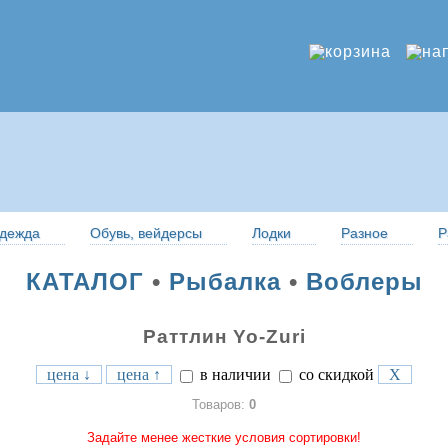
дежда
Обувь, вейдерсы
Лодки
Разное
Р
КАТАЛОГ
•
Рыбалка
•
Воблеры
Раттлин Yo-Zuri
цена ↓
цена ↑
в наличии
со скидкой
X
Товаров:
0
Задайте менее жесткие условия сортировки!