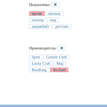
Подгруппы:
✖
крэнк
минноу
поппер
шэд
джеркбейт
раттлин
Производитель:
✖
Sprut
Generic Craft
Lucky Craft
Miaj
BearKing
Yo-Zuri