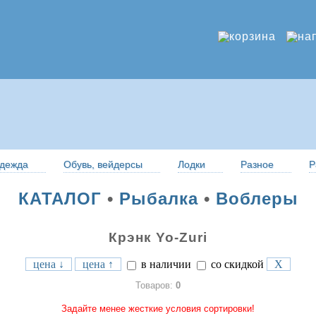
дежда
Обувь, вейдерсы
Лодки
Разное
Р
КАТАЛОГ
•
Рыбалка
•
Воблеры
Крэнк Yo-Zuri
цена ↓
цена ↑
в наличии
со скидкой
X
Товаров:
0
Задайте менее жесткие условия сортировки!