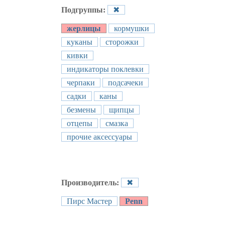
Подгруппы:
✖
жерлицы
кормушки
куканы
сторожки
кивки
индикаторы поклевки
черпаки
подсачеки
садки
каны
безмены
щипцы
отцепы
смазка
прочие аксессуары
Производитель:
✖
Пирс Мастер
Penn