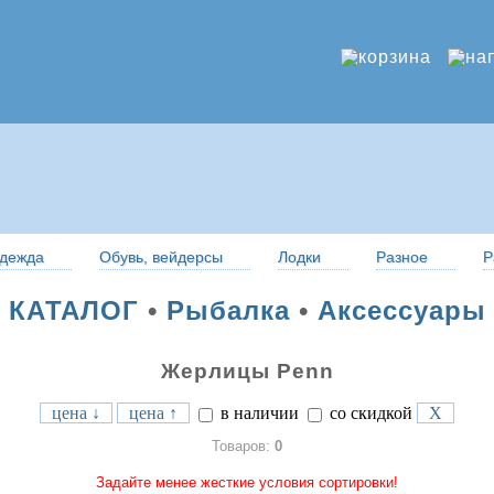
дежда
Обувь, вейдерсы
Лодки
Разное
Р
КАТАЛОГ
•
Рыбалка
•
Аксессуары
Жерлицы Penn
цена ↓
цена ↑
в наличии
со скидкой
X
Товаров:
0
Задайте менее жесткие условия сортировки!