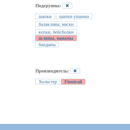
Подгруппы:
✖
шапки
шапки-ушанки
балаклавы, маски
кепки, бейсболки
шляпы, панамы
банданы
Производитель:
✖
Хольстер
Finntrail