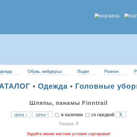
дежда
Обувь, вейдерсы
Лодки
Разное
Р
АТАЛОГ
•
Одежда
•
Головные убо
Шляпы, панамы Finntrail
цена ↓
цена ↑
в наличии
со скидкой
X
Товаров:
0
Задайте менее жесткие условия сортировки!