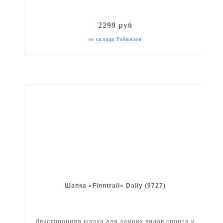
2299 руб
со склада Робинзон
Шапка «Finntrail» Daily (9727)
Двусторонняя шапка для зимних видов спорта и