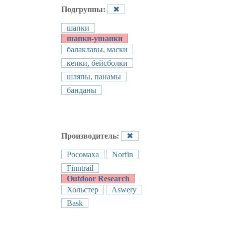
Подгруппы:
✖
шапки
шапки-ушанки
балаклавы, маски
кепки, бейсболки
шляпы, панамы
банданы
Производитель:
✖
Росомаха
Norfin
Finntrail
Outdoor Research
Хольстер
Aswery
Bask