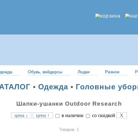
дежда
Обувь, вейдерсы
Лодки
Разное
Р
АТАЛОГ
•
Одежда
•
Головные убо
Шапки-ушанки Outdoor Research
цена ↓
цена ↑
в наличии
со скидкой
X
Товаров: 1