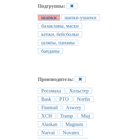
Подгруппы:
✖
шапки
шапки-ушанки
балаклавы, маски
кепки, бейсболки
шляпы, панамы
банданы
Производитель:
✖
Росомаха
Хольстер
Bask
РТО
Norfin
Finntrail
Aswery
ХCH
Tramp
Miaj
Alaskan
Magnum
Narval
Novatex