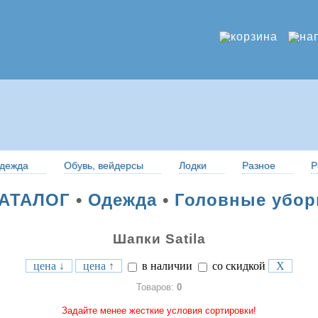
дежда
Обувь, вейдерсы
Лодки
Разное
Р
АТАЛОГ
•
Одежда
•
Головные убо
Шапки Satila
цена ↓
цена ↑
в наличии
со скидкой
X
Товаров:
0
Задайте менее жесткие условия сортировки!