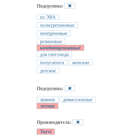
Подгруппы:
✖
из ЭВА
полиуретановые
неопреновые
резиновые
комбинированные
для снегохода
полусапоги
женские
детские
Подгруппы:
✖
зимние
демисезонные
летние
Производитель:
✖
Torvi