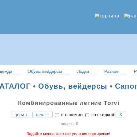
дежда
Обувь, вейдерсы
Лодки
Разное
Р
АТАЛОГ
•
Обувь, вейдерсы
•
Сапо
Комбинированные летние Torvi
цена ↓
цена ↑
в наличии
со скидкой
X
Товаров:
0
Задайте менее жесткие условия сортировки!