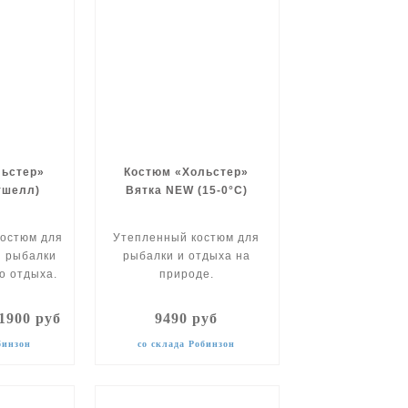
льстер»
Костюм «Хольстер»
тшелл)
Вятка NEW (15-0°С)
остюм для
Утепленный костюм для
й рыбалки
рыбалки и отдыха на
о отдыха.
природе.
11900 руб
9490 руб
бинзон
со склада Робинзон