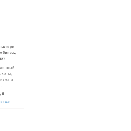
льстер»
мбинез.,
на)
пленный
охоты,
ризма и
.
уб
бинзон