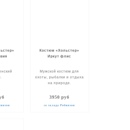
льстер»
Костюм «Хольстер»
авия
Иркут флис
енский
Мужской костюм для
.
охоты, рыбалки и отдыха
на природе.
уб
3950 руб
бинзон
со склада Робинзон