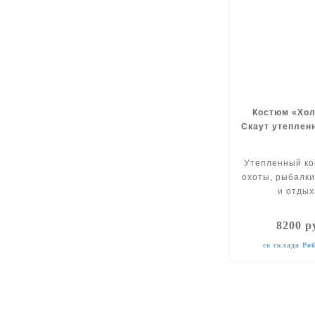
Костюм «Хол
Скаут утеплен
Утепленный ко
охоты, рыбалки
и отдых
8200 р
со склада Ро