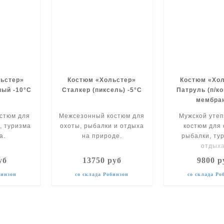
ьстер»
Костюм «Хольстер»
Костюм «Хо
ный -10°С
Сталкер (пиксель) -5°С
Патруль (п/ко
мембра
стюм для
Межсезонный костюм для
Мужской уте
, туризма
охоты, рыбалки и отдыха
костюм для 
а.
на природе.
рыбалки, ту
отдыха
уб
13750 руб
9800 р
бинзон
со склада Робинзон
со склада Ро