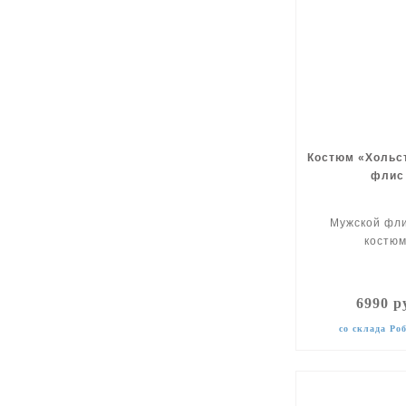
Костюм «Хольс
флис
Мужской фл
костюм
6990 р
со склада Ро