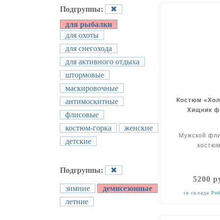
Подгруппы:
✖
для рыбалки
для охоты
для снегохода
для активного отдыха
штормовые
маскировочные
Костюм «Хол
антимоскитные
Хищник 
флисовые
костюм-горка
женские
Мужской фл
детские
костюм
Подгруппы:
✖
5200 р
зимние
демисезонные
со склада Ро
летние