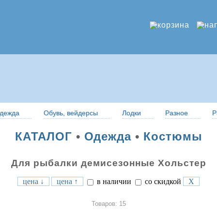
дежда
Обувь, вейдерсы
Лодки
Разное
Р
КАТАЛОГ
•
Одежда
•
Костюмы
Для рыбалки демисезонные Хольстер
цена ↓
цена ↑
в наличии
со скидкой
X
Товаров: 15