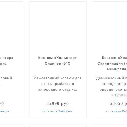
ьстер»
Костюм «Хольстер»
Костюм «Хо
флис
Снайпер -5°С
Скандинавия (
мембрана)
исовый
Межсезонный костюм для
Демисезонный к
.
охоты, рыбалки и
загородного о
загородного отдыха.
природе, охоты
и туриз
уб
12990 руб
21650 
бинзон
со склада Робинзон
со склада Ро