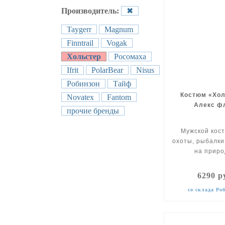
Производитель:
✖
Taygerr
Magnum
Finntrail
Vogak
Хольстер
Росомаха
Ifrit
PolarBear
Nisus
Робинзон
Тайф
Костюм «Хол
Novatex
Fantom
Алекс ф
прочие бренды
Мужской кос
охоты, рыбалки
на приро
6290 р
со склада Ро