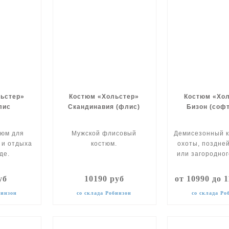
ьстер»
Костюм «Хольстер»
Костюм «Хо
лис
Скандинавия (флис)
Бизон (соф
тюм для
Мужской флисовый
Демисезонный к
 и отдыха
костюм.
охоты, поздне
де.
или загородног
уб
10190 руб
от 10990 до 
бинзон
со склада Робинзон
со склада Ро