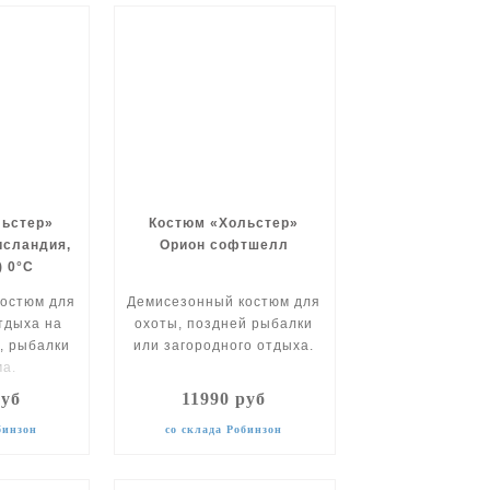
льстер»
Костюм «Хольстер»
исландия,
Орион софтшелл
 0°C
остюм для
Демисезонный костюм для
тдыха на
охоты, поздней рыбалки
, рыбалки
или загородного отдыха.
ма.
руб
11990 руб
бинзон
со склада Робинзон