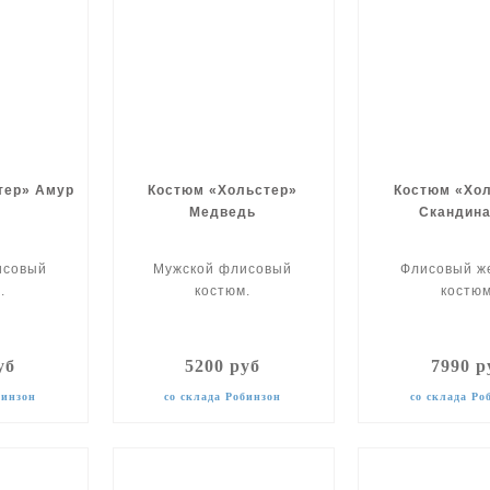
тер» Амур
Костюм «Хольстер»
Костюм «Хо
Медведь
Скандин
исовый
Мужской флисовый
Флисовый ж
.
костюм.
костюм
уб
5200 руб
7990 р
бинзон
со склада Робинзон
со склада Ро