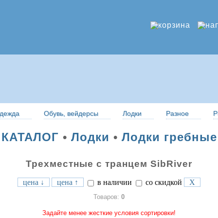
дежда
Обувь, вейдерсы
Лодки
Разное
Р
КАТАЛОГ
•
Лодки
•
Лодки гребные
Трехместные с транцем SibRiver
цена ↓
цена ↑
в наличии
со скидкой
X
Товаров:
0
Задайте менее жесткие условия сортировки!