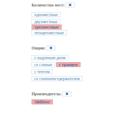
Количество мест:
✖
одноместные
двухместные
трехместные
четырехместные
Опции:
✖
с надувным дном
со сланью
с транцем
с тентом
со спиннингодержателем
Производитель:
✖
SibRiver