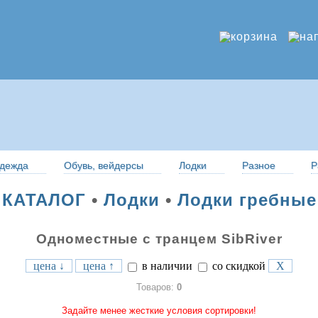
дежда
Обувь, вейдерсы
Лодки
Разное
Р
КАТАЛОГ
•
Лодки
•
Лодки гребные
Одноместные с транцем SibRiver
цена ↓
цена ↑
в наличии
со скидкой
X
Товаров:
0
Задайте менее жесткие условия сортировки!