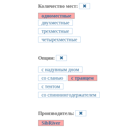
Количество мест:
✖
одноместные
двухместные
трехместные
четырехместные
Опции:
✖
с надувным дном
со сланью
с транцем
с тентом
со спиннингодержателем
Производитель:
✖
SibRiver