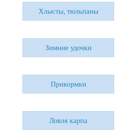
Хлысты, тюльпаны
Зимние удочки
Прикормки
Ловля карпа