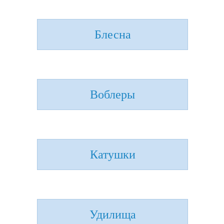
Блесна
Воблеры
Катушки
Удилища