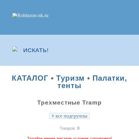
КАТАЛОГ
•
Туризм
•
Палатки,
тенты
Трехместные Tramp
≡
все подгруппы
Товаров:
0
Задайте менее жесткие условия сортировки!