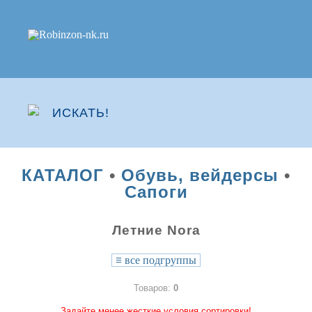
КАТАЛОГ
•
Обувь, вейдерсы
•
Сапоги
Летние Nora
≡
все подгруппы
Товаров:
0
Задайте менее жесткие условия сортировки!