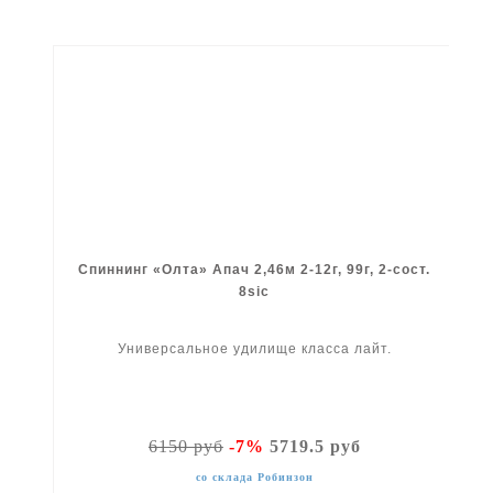
Спиннинг «Олта» Апач 2,46м 2-12г, 99г, 2-сост.
8sic
Универсальное удилище класса лайт.
6150 руб
-7%
5719.5 руб
со склада Робинзон