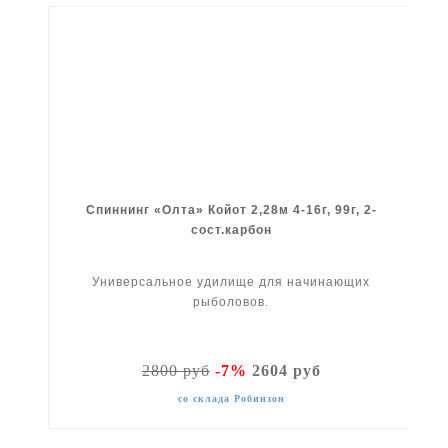
Спиннинг «Олта» Койот 2,28м 4-16г, 99г, 2-
сост.карбон
Универсальное удилище для начинающих
рыболовов.
2800 руб
-7%
2604 руб
со склада Робинзон