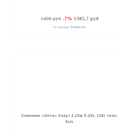
1490 руб
-7%
1385.7 руб
со склада Робинзон
Спиннинг «Олта» Скаут 2,10м 5-20г, 120г теле,
5sic