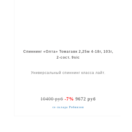
Спиннинг «Олта» Томагавк 2,25м 4-18г, 103г,
2-сост. 9sic
Универсальный спиннинг класса лайт.
10400 руб
-7%
9672 руб
со склада Робинзон