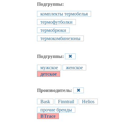
Подгруппы:
комплекты термобелья
термофутболки
термобрюки
термокомбинезоны
Подгруппы:
✖
мужское
женское
детское
Производитель:
✖
Bask
Finntrail
Helios
прочие бренды
BTrace