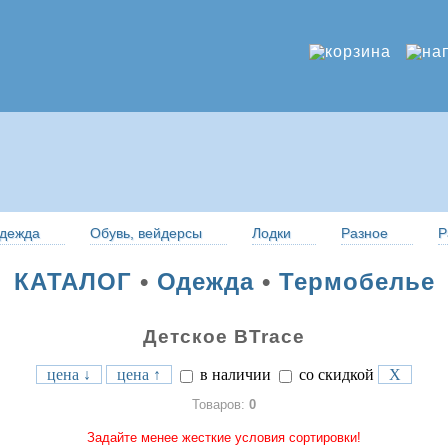
дежда
Обувь, вейдерсы
Лодки
Разное
Р
КАТАЛОГ
•
Одежда
•
Термобелье
Детское BTrace
цена ↓
цена ↑
в наличии
со скидкой
X
Товаров:
0
Задайте менее жесткие условия сортировки!