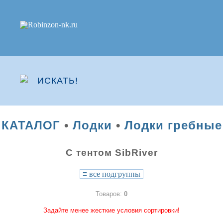
КАТАЛОГ
•
Лодки
•
Лодки гребные
С тентом SibRiver
≡
все подгруппы
Товаров:
0
Задайте менее жесткие условия сортировки!