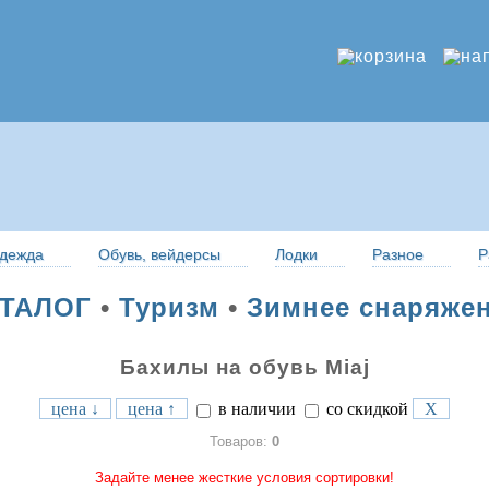
дежда
Обувь, вейдерсы
Лодки
Разное
Р
ТАЛОГ
•
Туризм
•
Зимнее снаряже
Бахилы на обувь Miaj
цена ↓
цена ↑
в наличии
со скидкой
X
Товаров:
0
Задайте менее жесткие условия сортировки!