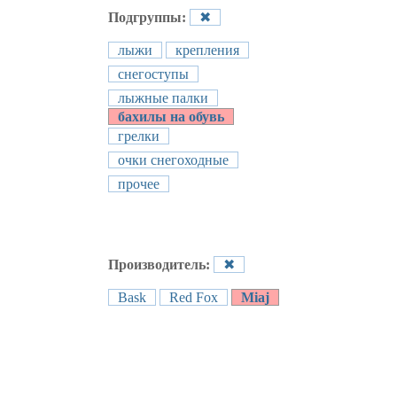
Подгруппы:
✖
лыжи
крепления
снегоступы
лыжные палки
бахилы на обувь
грелки
очки снегоходные
прочее
Производитель:
✖
Bask
Red Fox
Miaj