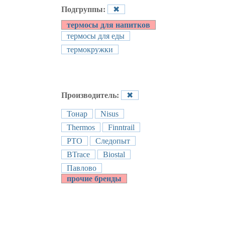
Подгруппы:
✖
термосы для напитков
термосы для еды
термокружки
Производитель:
✖
Тонар
Nisus
Thermos
Finntrail
РТО
Следопыт
BTrace
Biostal
Павлово
прочие бренды