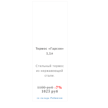
Термос «Гарсон»
1,1л
Стильный термос
из нержавеющей
стали.
1100 руб
-7%
1023 руб
со склада Робинзон