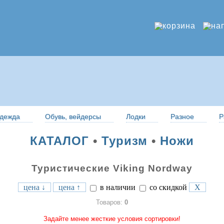
дежда
Обувь, вейдерсы
Лодки
Разное
Р
КАТАЛОГ
•
Туризм
•
Ножи
Туристические Viking Nordway
цена ↓
цена ↑
в наличии
со скидкой
X
Товаров:
0
Задайте менее жесткие условия сортировки!