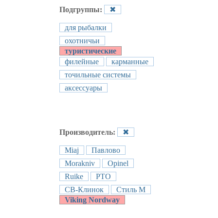
Подгруппы:
✖
для рыбалки
охотничьи
туристические
филейные
карманные
точильные системы
аксессуары
Производитель:
✖
Miaj
Павлово
Morakniv
Opinel
Ruike
РТО
СВ-Клинок
Стиль М
Viking Nordway