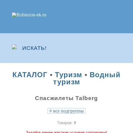
КАТАЛОГ
•
Туризм
•
Водный
туризм
Спасжилеты Talberg
≡
все подгруппы
Товаров:
0
Задайте менее жесткие условия сортировки!