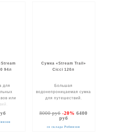
«Stream
Сумка «Stream Trail»
 0 94л
Cicci 120л
а для
Большая
ельных
водонепроницаемая сумка
авов или
для путешествий.
вий.
руб
8000 руб
-20%
6400
руб
бинзон
со склада Робинзон