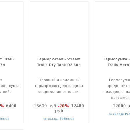
m Trail»
Герморюкзак «Stream
Гермосумка 
67л
Trail» Dry Tank D2 60л
Trail» Mero
ая
Прочный и надежный
Гермосумк
мая сумка
герморюкзак для защиты
продолжит
ствий.
снаряжения от влаги.
походов, спл
путешест
0%
6400
15600 руб
-20%
12480
12000 
руб
со склада Ро
бинзон
со склада Робинзон