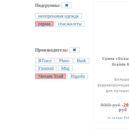
Подгруппы:
✖
неопреновая одежда
гермо
спасжилеты
Производитель:
✖
Сумка «Strea
BTrace
Plano
Bask
Grande 
Finntrail
Miaj
Stream Trail
Higashi
Больш
водонепроницае
для путеше
8000 руб
-2
руб
со склада Ро