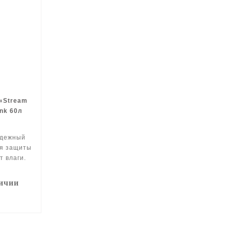
«Stream
ank 60л
адежный
ля защиты
т влаги.
личии