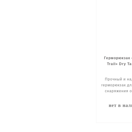
Герморюкзак 
Trail» Dry T
Прочный и н
герморюкзак д
снаряжения о
нет в на