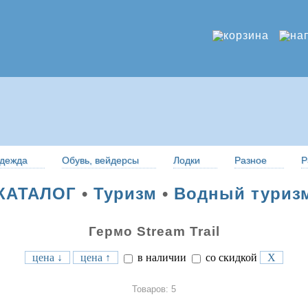
дежда
Обувь, вейдерсы
Лодки
Разное
Р
КАТАЛОГ
•
Туризм
•
Водный туриз
Гермо Stream Trail
цена ↓
цена ↑
в наличии
со скидкой
X
Товаров: 5