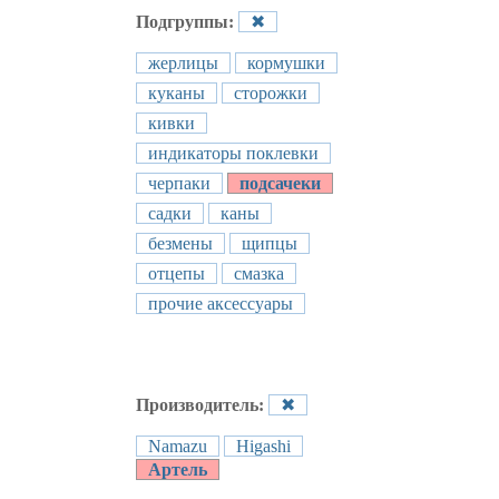
Подгруппы:
✖
жерлицы
кормушки
куканы
сторожки
кивки
индикаторы поклевки
черпаки
подсачеки
садки
каны
безмены
щипцы
отцепы
смазка
прочие аксессуары
Производитель:
✖
Namazu
Higashi
Артель