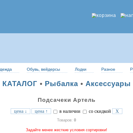
дежда
Обувь, вейдерсы
Лодки
Разное
Р
КАТАЛОГ
•
Рыбалка
•
Аксессуары
Подсачеки Артель
цена ↓
цена ↑
в наличии
со скидкой
X
Товаров:
0
Задайте менее жесткие условия сортировки!