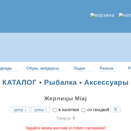
дежда
Обувь, вейдерсы
Лодки
Разное
Р
КАТАЛОГ
•
Рыбалка
•
Аксессуары
Жерлицы Miaj
цена ↓
цена ↑
в наличии
со скидкой
X
Товаров:
0
Задайте менее жесткие условия сортировки!