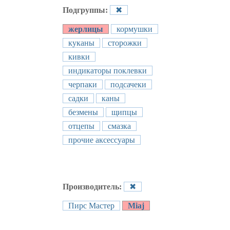
Подгруппы:
✖
жерлицы
кормушки
куканы
сторожки
кивки
индикаторы поклевки
черпаки
подсачеки
садки
каны
безмены
щипцы
отцепы
смазка
прочие аксессуары
Производитель:
✖
Пирс Мастер
Miaj