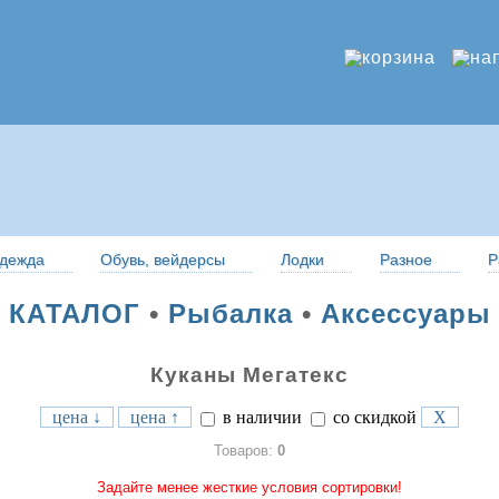
дежда
Обувь, вейдерсы
Лодки
Разное
Р
КАТАЛОГ
•
Рыбалка
•
Аксессуары
Куканы Мегатекс
цена ↓
цена ↑
в наличии
со скидкой
X
Товаров:
0
Задайте менее жесткие условия сортировки!