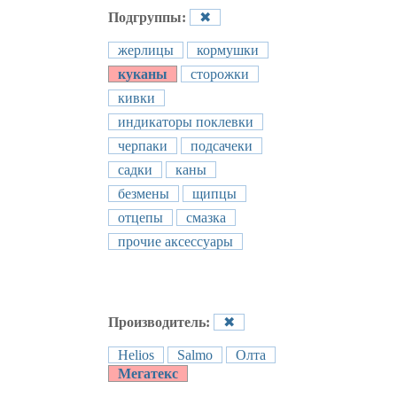
Подгруппы:
✖
жерлицы
кормушки
куканы
сторожки
кивки
индикаторы поклевки
черпаки
подсачеки
садки
каны
безмены
щипцы
отцепы
смазка
прочие аксессуары
Производитель:
✖
Helios
Salmo
Олта
Мегатекс