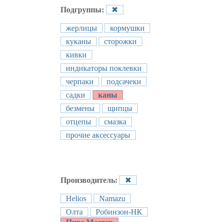
Подгруппы:
✖
жерлицы
кормушки
куканы
сторожки
кивки
индикаторы поклевки
черпаки
подсачеки
садки
каны
безмены
щипцы
отцепы
смазка
прочие аксессуары
Производитель:
✖
Helios
Namazu
Олта
Робинзон-НК