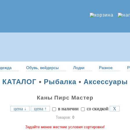
дежда
Обувь, вейдерсы
Лодки
Разное
Р
КАТАЛОГ
•
Рыбалка
•
Аксессуары
Каны Пирс Мастер
цена ↓
цена ↑
в наличии
со скидкой
X
Товаров:
0
Задайте менее жесткие условия сортировки!