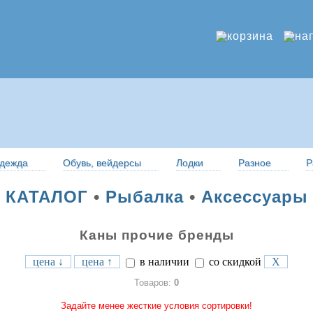
дежда
Обувь, вейдерсы
Лодки
Разное
Р
КАТАЛОГ
•
Рыбалка
•
Аксессуары
Каны прочие бренды
цена ↓
цена ↑
в наличии
со скидкой
X
Товаров:
0
Задайте менее жесткие условия сортировки!