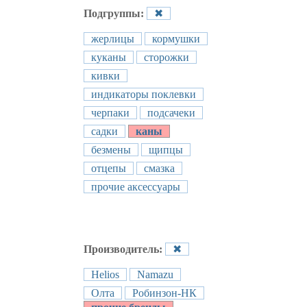
Подгруппы:
✖
жерлицы
кормушки
куканы
сторожки
кивки
индикаторы поклевки
черпаки
подсачеки
садки
каны
безмены
щипцы
отцепы
смазка
прочие аксессуары
Производитель:
✖
Helios
Namazu
Олта
Робинзон-НК