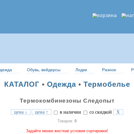
дежда
Обувь, вейдерсы
Лодки
Разное
Р
КАТАЛОГ
•
Одежда
•
Термобелье
Термокомбинезоны Следопыт
цена ↓
цена ↑
в наличии
со скидкой
X
Товаров:
0
Задайте менее жесткие условия сортировки!