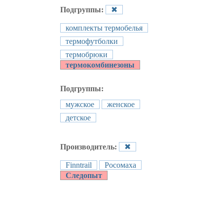
Подгруппы:
✖
комплекты термобелья
термофутболки
термобрюки
термокомбинезоны
Подгруппы:
мужское
женское
детское
Производитель:
✖
Finntrail
Росомаха
Следопыт