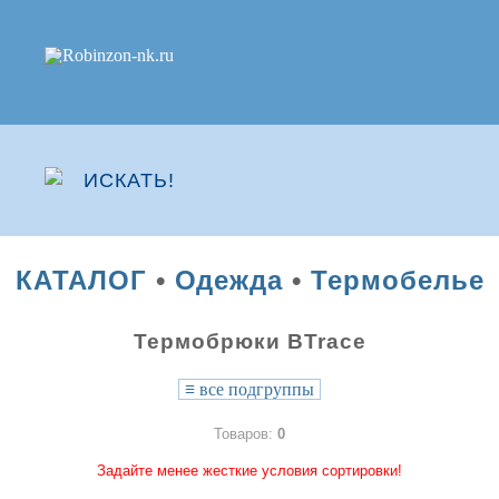
КАТАЛОГ
•
Одежда
•
Термобелье
Термобрюки BTrace
≡
все подгруппы
Товаров:
0
Задайте менее жесткие условия сортировки!