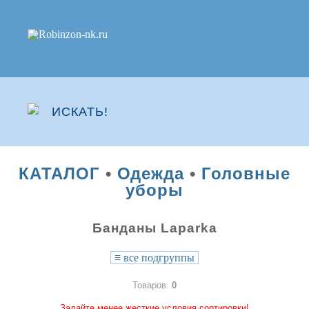
КАТАЛОГ
•
Одежда
•
Головные
уборы
Банданы Laparka
≡
все подгруппы
Товаров:
0
Задайте менее жесткие условия сортировки!