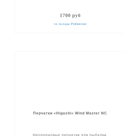
1700 руб
со склада Робинзон
Перчатки «Higashi» Wind Master NC
Неопреновые перчатки для рыбалки.