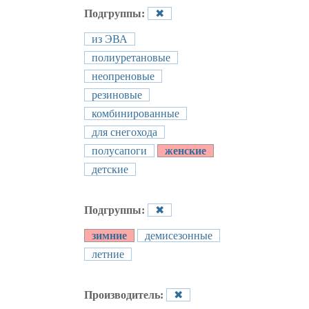
Подгруппы:
✖
из ЭВА
полиуретановые
неопреновые
резиновые
комбинированные
для снегохода
полусапоги
женские
детские
Подгруппы:
✖
зимние
демисезонные
летние
Производитель:
✖