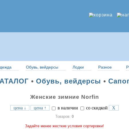
дежда
Обувь, вейдерсы
Лодки
Разное
Р
АТАЛОГ
•
Обувь, вейдерсы
•
Сапо
Женские зимние Norfin
цена ↓
цена ↑
в наличии
со скидкой
X
Товаров:
0
Задайте менее жесткие условия сортировки!