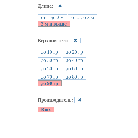
Длина:
✖
от 1 до 2 м
от 2 до 3 м
3 м и выше
Верхний тест:
✖
до 10 гр
до 20 гр
до 30 гр
до 40 гр
до 50 гр
до 60 гр
до 70 гр
до 80 гр
до 90 гр
Производитель:
✖
Roix