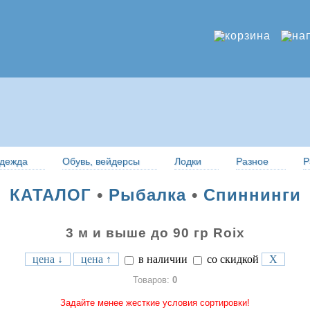
дежда
Обувь, вейдерсы
Лодки
Разное
Р
КАТАЛОГ
•
Рыбалка
•
Спиннинги
3 м и выше до 90 гр Roix
цена ↓
цена ↑
в наличии
со скидкой
X
Товаров:
0
Задайте менее жесткие условия сортировки!