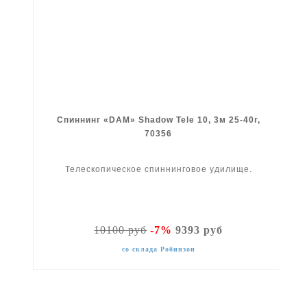
Спиннинг «DAM» Shadow Tele 10, 3м 25-40г,
70356
Телескопическое спиннинговое удилище.
10100 руб
-7%
9393 руб
со склада Робинзон