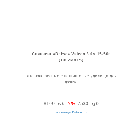
Спиннинг «Daiwa» Vulcan 3.0м 15-50г
(1002MHFS)
Высококлассные спиннинговые удилища для
джига.
8100 руб
-7%
7533 руб
со склада Робинзон