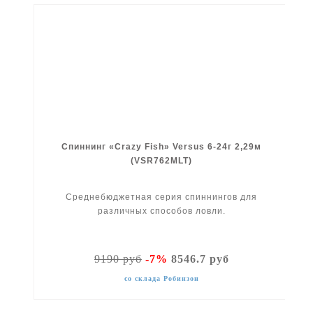
Спиннинг «Crazy Fish» Versus 6-24г 2,29м
(VSR762MLT)
Среднебюджетная серия спиннингов для
различных способов ловли.
9190 руб
-7%
8546.7 руб
со склада Робинзон