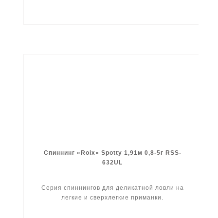
Спиннинг «Roix» Spotty 1,91м 0,8-5г RSS-
632UL
Серия спиннингов для деликатной ловли на
легкие и сверхлегкие приманки.