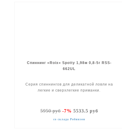
Спиннинг «Roix» Spotty 1,98м 0,8-5г RSS-
662UL
Серия спиннингов для деликатной ловли на
легкие и сверхлегкие приманки.
5950 руб
-7%
5533.5 руб
со склада Робинзон