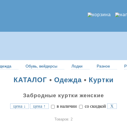
дежда
Обувь, вейдерсы
Лодки
Разное
Р
КАТАЛОГ
•
Одежда
•
Куртки
Забродные куртки женские
цена ↓
цена ↑
в наличии
со скидкой
X
Товаров: 2