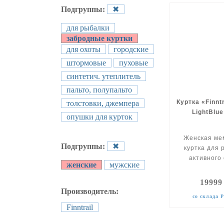
Подгруппы:
✖
для рыбалки
забродные куртки
для охоты
городские
штормовые
пуховые
синтетич. утеплитель
пальто, полупальто
Куртка «Finnt
толстовки, джемпера
LightBlue
опушки для курток
Женская ме
Подгруппы:
✖
куртка для 
активного
женские
мужские
19999
Производитель:
со склада 
Finntrail