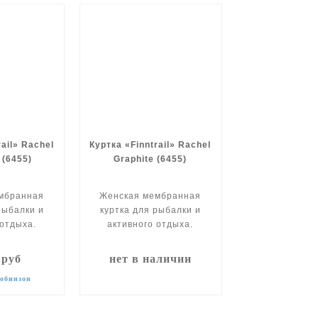
rail» Rachel
Куртка «Finntrail» Rachel
 (6455)
Graphite (6455)
мбранная
Женская мембранная
рыбалки и
куртка для рыбалки и
 отдыха.
активного отдыха.
 руб
нет в наличии
Робинзон