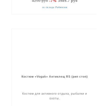
4290 руб
-7%
3989.7 руб
со склада Робинзон
Костюм «Vogak» Антиклещ RS (рип стоп)
Костюм для активного отдыха, рыбалки и
охоты.