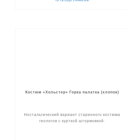
со склада Робинзон
Костюм «Хольстер» Горка палатка (хлопок)
Ностальгический вариант старинного костюма
геологов с курткой штормовкой.