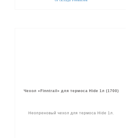
со склада Робинзон
Чехол «Finntrail» для термоса Hide 1л (1700)
Неопреновый чехол для термоса Hide 1л.