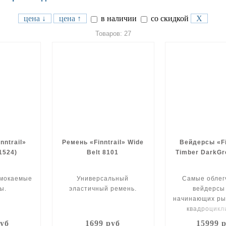
цена ↓
цена ↑
в наличии
со скидкой
X
Товаров: 27
nntrail»
Ремень «Finntrail» Wide
Вейдерсы «Fi
1524)
Belt 8101
Timber DarkGr
мокаемые
Универсальный
Cамые обле
ы.
эластичный ремень.
вейдерсы
начинающих ры
квадроцикл
руб
1699 руб
15999 