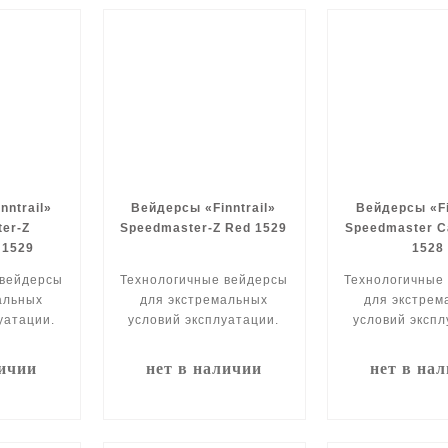
nntrail»
Вейдерсы «Finntrail»
Вейдерсы «Fi
er-Z
Speedmaster-Z Red 1529
Speedmaster 
 1529
1528
 вейдерсы
Технологичные вейдерсы
Технологичные
альных
для экстремальных
для экстрем
уатации.
условий эксплуатации.
условий экспл
личии
нет в наличии
нет в на