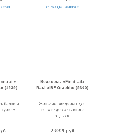
бинзон
со склада Робинзон
nntrail»
Вейдерсы «Finntrail»
te (1539)
RachelBF Graphite (5300)
рыбалки и
Женские вейдерсы для
 туризма.
всех видов активного
отдыха.
руб
23999 руб