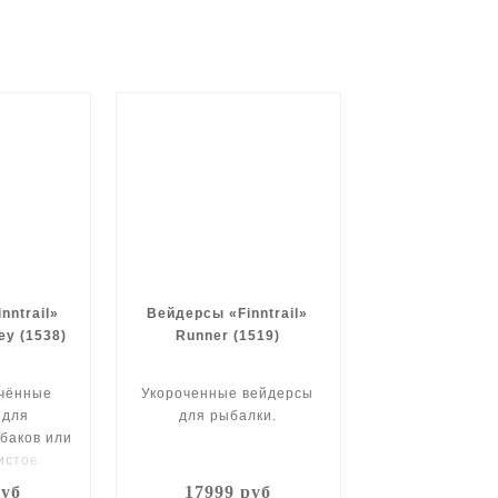
nntrail»
Вейдерсы «Finntrail»
ey (1538)
Runner (1519)
гчённые
Укороченные вейдерсы
 для
для рыбалки.
баков или
истов.
руб
17999 руб