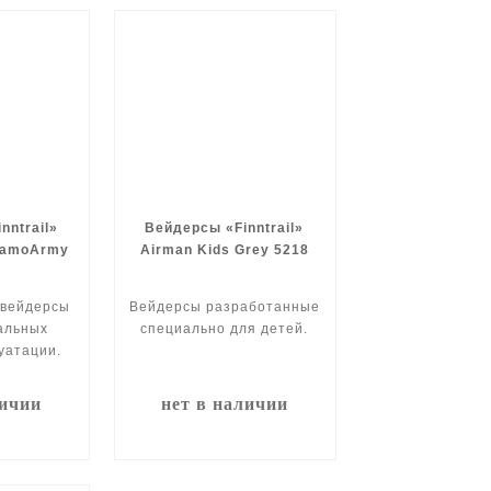
nntrail»
Вейдерсы «Finntrail»
CamoArmy
Airman Kids Grey 5218
 вейдерсы
Вейдерсы разработанные
альных
специально для детей.
уатации.
личии
нет в наличии