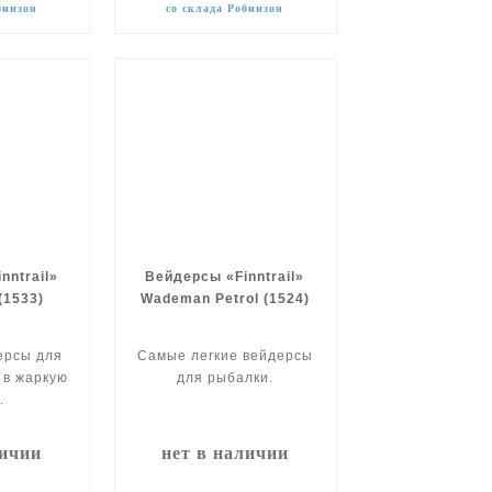
бинзон
со склада Робинзон
nntrail»
Вейдерсы «Finntrail»
(1533)
Wademan Petrol (1524)
ерсы для
Самые легкие вейдерсы
 в жаркую
для рыбалки.
.
личии
нет в наличии