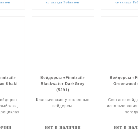
бинзон
со склада Робинзон
со склада Ро
nntrail»
Вейдерсы «Finntrail»
Вейдерсы «Fi
ие Khaki
Blackwater DarkGrey
Greenwood 
)
(5291)
вейдерсы
Классические утепленные
Cветлые вейд
 рыбалки,
вейдерсы.
использования
дроциклах
погоду
личии
нет в наличии
нет в на