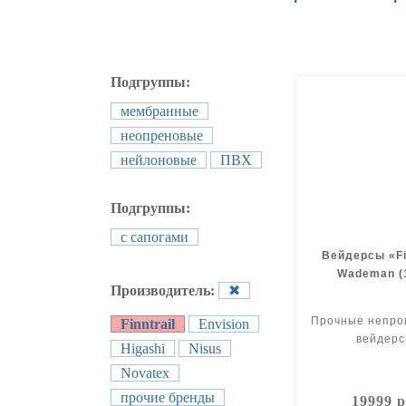
Подгруппы:
мембранные
неопреновые
нейлоновые
ПВХ
Подгруппы:
с сапогами
Вейдерсы «Fi
Wademan (
Производитель:
✖
Прочные непро
Finntrail
Envision
вейдерс
Higashi
Nisus
Novatex
прочие бренды
19999 