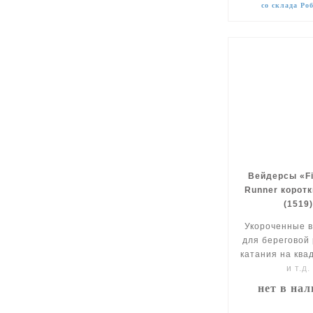
со склада Ро
Вейдерсы «Fi
Runner коротк
(1519
Укороченные 
для береговой
катания на ква
и т.д.
нет в на