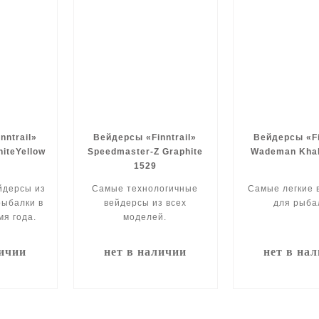
nntrail»
Вейдерсы «Finntrail»
Вейдерсы «Fi
hiteYellow
Speedmaster-Z Graphite
Wademan Khak
1529
йдерсы из
Самые технологичные
Самые легкие 
рыбалки в
вейдерсы из всех
для рыба
мя года.
моделей.
личии
нет в наличии
нет в на