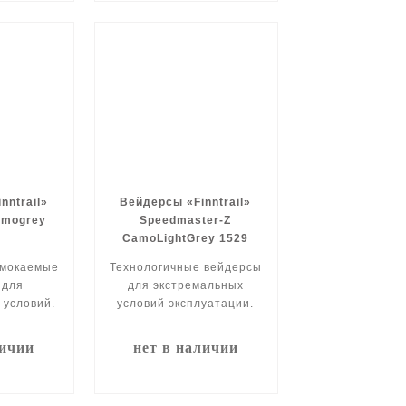
nntrail»
Вейдерсы «Finntrail»
amogrey
Speedmaster-Z
)
CamoLightGrey 1529
омокаемые
Технологичные вейдерсы
 для
для экстремальных
 условий.
условий эксплуатации.
личии
нет в наличии