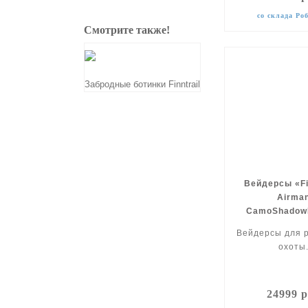
со склада Ро
Смотрите также!
Забродные ботинки Finntrail
Вейдерсы «Fi
Airma
CamoShadowB
сапогами 
Вейдерсы для 
охоты
24999 