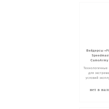
Вейдерсы «Fi
Speedmast
CamoArmy
Технологичные
для экстрем
условий экспл
нет в на