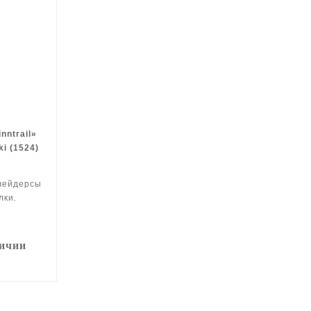
nntrail»
i (1524)
вейдерсы
лки.
личии