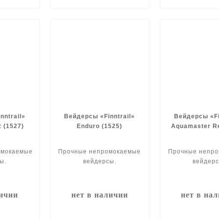
nntrail»
Вейдерсы «Finntrail»
Вейдерсы «Fi
 (1527)
Enduro (1525)
Aquamaster Re
омокаемые
Прочные непромокаемые
Прочные непр
ы.
вейдерсы.
вейдерс
личии
нет в наличии
нет в на