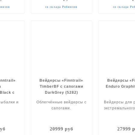
бинзон
со склада Робинзон
со склада Ро
nntrail»
Вейдерсы «Finntrail»
Вейдерсы «Fi
n
TimberBF с сапогами
Enduro Graphi
lack с
DarkGrey (5282)
5260
рыбалки и
Облегчённые вейдерсы с
Вейдерсы для 
.
сапогами.
экстремального
руб
20999 руб
27999 