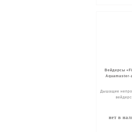
Вейдерсы «Fi
Aquamaster-z
Дышащие непр
вейдерс
нет в на