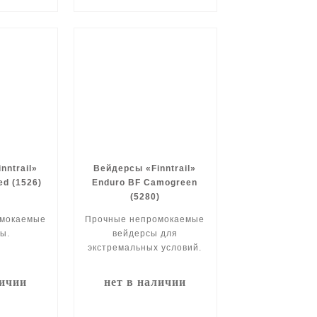
nntrail»
Вейдерсы «Finntrail»
d (1526)
Enduro BF Camogreen
(5280)
омокаемые
Прочные непромокаемые
ы.
вейдерсы для
экстремальных условий.
личии
нет в наличии