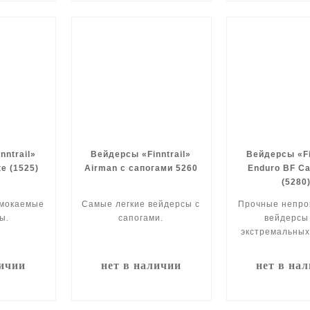
nntrail»
Вейдерсы «Finntrail»
Вейдерсы «Fi
te (1525)
Airman с сапогами 5260
Enduro BF C
(5280
мокаемые
Самые легкие вейдерсы с
Прочные непр
ы.
сапогами.
вейдерсы
экстремальных
личии
нет в наличии
нет в на