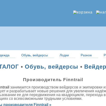
дежда
Обувь, вейдерсы
Лодки
Разное
Р
ТАЛОГ
•
Обувь, вейдерсы
•
Вейде
Производитель Finntrail
ntrail
занимается производством вейдерсов и экипировки и
ует и разрабатывает новые решения для увеличения надёж
ьзовании ее для передвижения на квадроцикле, перехода в 
ициях со всевозможными трудными условиями.
 производителя Finntrail »