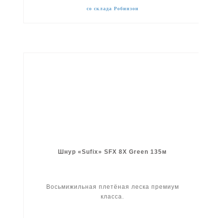
со склада Робинзон
Шнур «Sufix» SFX 8X Green 135м
Восьмижильная плетёная леска премиум
класса.